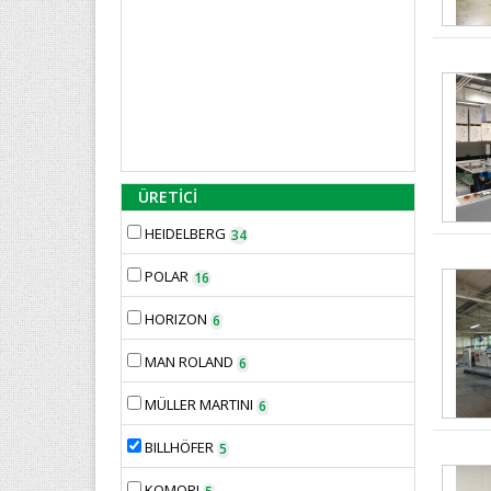
ÜRETİCİ
HEIDELBERG
34
POLAR
16
HORIZON
6
MAN ROLAND
6
MÜLLER MARTINI
6
BILLHÖFER
5
KOMORI