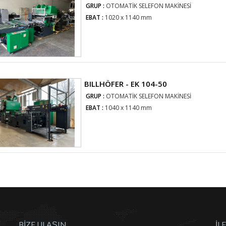
GRUP :
OTOMATİK SELEFON MAKİNESİ
EBAT :
1020 x 1140 mm
BILLHÖFER - EK 104-50
GRUP :
OTOMATİK SELEFON MAKİNESİ
EBAT :
1040 x 1140 mm
BİZE ULAŞIN
İL