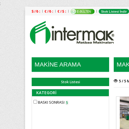
;
$ / ₺ :
€ / ₺ :
€ / $ :
Stok Listesi İndir
MAKİNE ARAMA
MAK
5 / 5
Stok Listesi
KATEGORİ
BASKI SONRASI
5