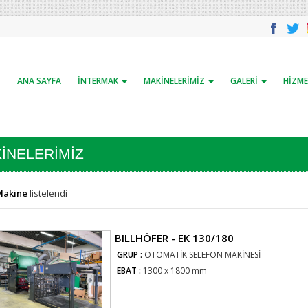
ANA SAYFA
İNTERMAK
MAKİNELERİMİZ
GALERİ
HİZME
İNELERİMİZ
 Makine
listelendi
BILLHÖFER - EK 130/180
GRUP :
OTOMATİK SELEFON MAKİNESİ
EBAT :
1300 x 1800 mm