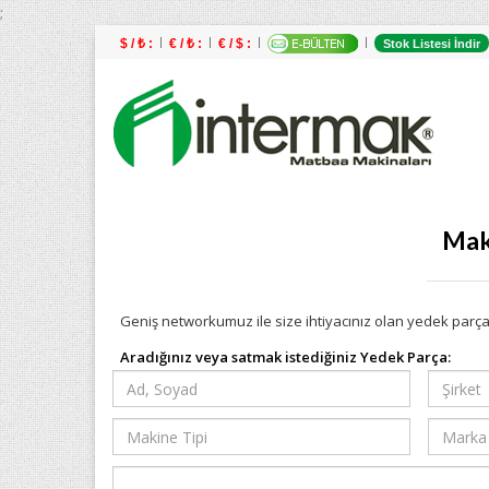
;
$ / ₺ :
€ / ₺ :
€ / $ :
Stok Listesi İndir
Maki
Geniş networkumuz ile size ihtiyacınız olan yedek parçay
Aradığınız veya satmak istediğiniz Yedek Parça: