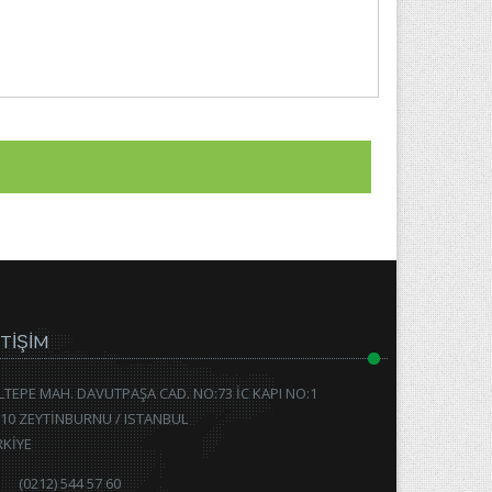
ETİŞİM
TEPE MAH. DAVUTPAŞA CAD. NO:73 İC KAPI NO:1
10 ZEYTİNBURNU / ISTANBUL
RKİYE
(0212) 544 57 60