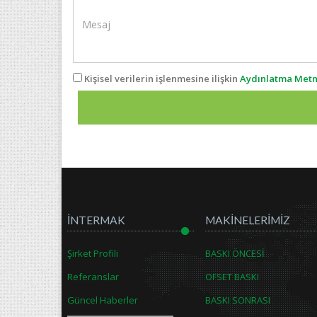
Kişisel verilerin işlenmesine ilişkin
Aydınlatma Metn
İNTERMAK
MAKİNELERİMİZ
Şirket Profili
BASKI ÖNCESİ
Referanslar
OFSET BASKI
Güncel Haberler
BASKI SONRASI