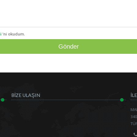
i
'ni okudum.
BİZE ULAŞIN
İL
MAL
340
TÜ