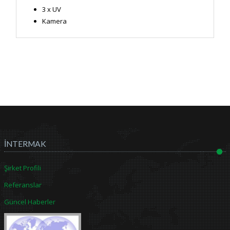
3 x UV
Kamera
İNTERMAK
Şirket Profili
Referanslar
Güncel Haberler