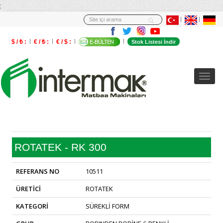
;
$ / ₺ :
€ / ₺ :
€ / $ :
Stok Listesi İndir
ROTATEK - RK 300
REFERANS NO
10511
ÜRETİCİ
ROTATEK
KATEGORİ
SÜREKLİ FORM