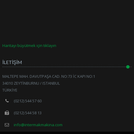
Haritayı büyütmek için tıklayın
İLETİŞİM
MALTEPE MAH. DAVUTPAŞA CAD. NO:73 İC KAPI NO:1
34010 ZEYTİNBURNU / ISTANBUL
TÜRKİYE
(0212) 544 57 60
(0212) 544 58 13
info@intermakmakina.com