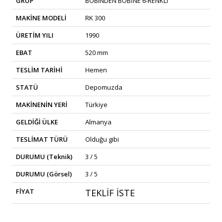
GRUP
BOBINDEN BOBİNE 6-RENKLİ
MAKİNE MODELİ
RK 300
ÜRETİM YILI
1990
EBAT
520 mm
TESLİM TARİHİ
Hemen
STATÜ
Depomuzda
MAKİNENİN YERİ
Türkiye
GELDİĞİ ÜLKE
Almanya
TESLİMAT TÜRÜ
Olduğu gibi
DURUMU (Teknik)
3 / 5
DURUMU (Görsel)
3 / 5
FİYAT
TEKLİF İSTE