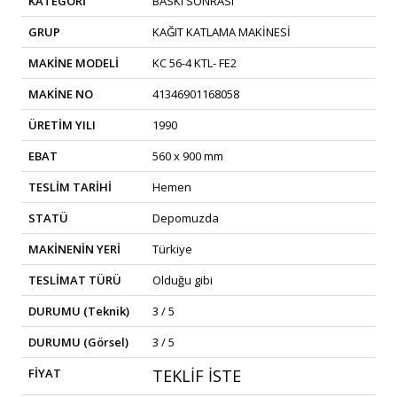
KATEGORİ
BASKI SONRASI
GRUP
KAĞIT KATLAMA MAKİNESİ
MAKİNE MODELİ
KC 56-4 KTL- FE2
MAKİNE NO
41346901168058
ÜRETİM YILI
1990
EBAT
560 x 900 mm
TESLİM TARİHİ
Hemen
STATÜ
Depomuzda
MAKİNENİN YERİ
Türkiye
TESLİMAT TÜRÜ
Olduğu gibi
DURUMU (Teknik)
3 / 5
DURUMU (Görsel)
3 / 5
FİYAT
TEKLİF İSTE