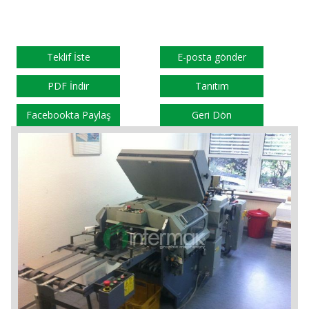
Teklif İste
E-posta gönder
PDF İndir
Tanıtım
Facebookta Paylaş
Geri Dön