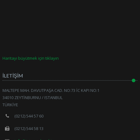
Haritayı büyütmek için tıklayın
İLETİŞİM
MALTEPE MAH. DAVUTPAŞA CAD. NO:73 İC KAPI NO:1
34010 ZEYTİNBURNU / ISTANBUL
TÜRKİYE
(0212) 544 57 60
(0212) 544 58 13