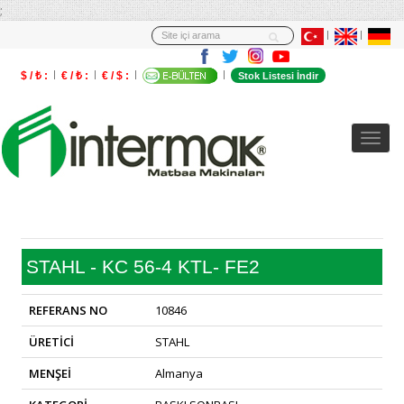
;
$ / ₺ :
€ / ₺ :
€ / $ :
Stok Listesi İndir
STAHL - KC 56-4 KTL- FE2
REFERANS NO
10846
ÜRETİCİ
STAHL
MENŞEİ
Almanya