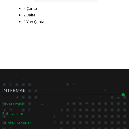
4 Çanta
2 Balta
1 Yan Çanta
İNTERMAK
Şirket Profili
Referanslar
Güncel Haberler