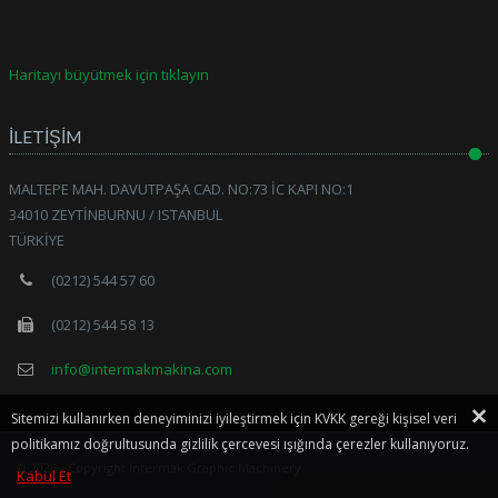
Haritayı büyütmek için tıklayın
İLETİŞİM
MALTEPE MAH. DAVUTPAŞA CAD. NO:73 İC KAPI NO:1
34010 ZEYTİNBURNU / ISTANBUL
TÜRKİYE
(0212) 544 57 60
(0212) 544 58 13
info@intermakmakina.com
Sitemizi kullanırken deneyiminizi iyileştirmek için KVKK gereği kişisel veri
politikamız doğrultusunda gizlilik çercevesi ışığında çerezler kullanıyoruz.
© 2026 - Copyright İntermak Graphic Machinery
Kabul Et