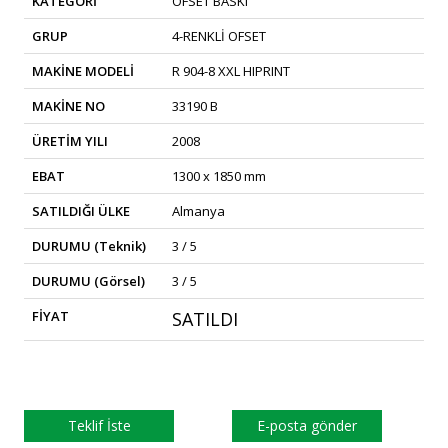
KATEGORİ
OFSET BASKI
GRUP
4-RENKLİ OFSET
MAKİNE MODELİ
R 904-8 XXL HIPRINT
MAKİNE NO
33190 B
ÜRETİM YILI
2008
EBAT
1300 x 1850 mm
SATILDIĞI ÜLKE
Almanya
DURUMU (Teknik)
3 / 5
DURUMU (Görsel)
3 / 5
FİYAT
SATILDI
Teklif İste
E-posta gönder