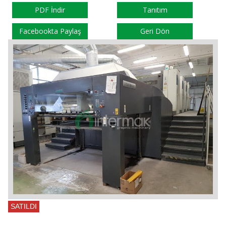
PDF İndir
Tanıtım
Facebookta Paylaş
Geri Dön
SATILDI