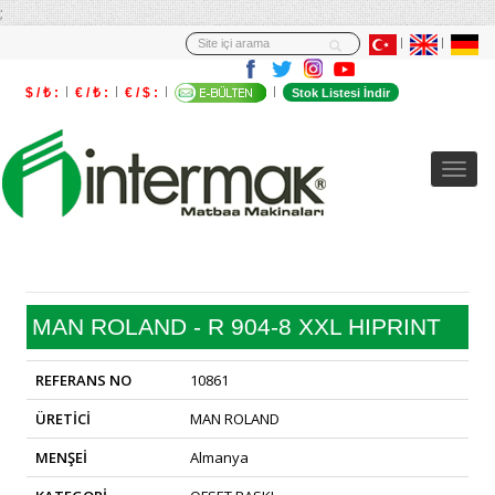
;
$ / ₺ :
€ / ₺ :
€ / $ :
Stok Listesi İndir
MAN ROLAND - R 904-8 XXL HIPRINT
REFERANS NO
10861
ÜRETİCİ
MAN ROLAND
MENŞEİ
Almanya