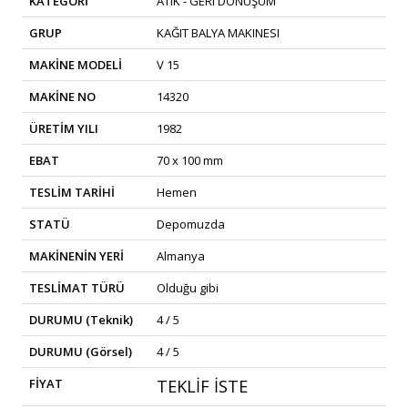
KATEGORİ
ATIK - GERI DÖNÜŞÜM
GRUP
KAĞIT BALYA MAKINESI
MAKİNE MODELİ
V 15
MAKİNE NO
14320
ÜRETİM YILI
1982
EBAT
70 x 100 mm
TESLİM TARİHİ
Hemen
STATÜ
Depomuzda
MAKİNENİN YERİ
Almanya
TESLİMAT TÜRÜ
Olduğu gibi
DURUMU (Teknik)
4 / 5
DURUMU (Görsel)
4 / 5
FİYAT
TEKLİF İSTE