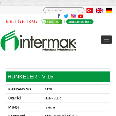
;
$ / ₺ :
€ / ₺ :
€ / $ :
Stok Listesi İndir
HUNKELER - V 15
REFERANS NO
11283
ÜRETİCİ
HUNKELER
MENŞEİ
İsviçre