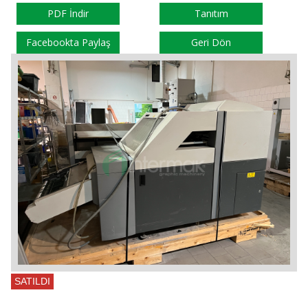
PDF İndir
Tanıtım
Facebookta Paylaş
Geri Dön
SATILDI