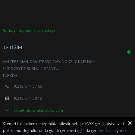
Haritayı büyütmek için tıklayın
İLETİŞİM
MALTEPE MAH. DAVUTPAŞA CAD. NO:73 İC KAPI NO:1
34010 ZEYTİNBURNU / ISTANBUL
TÜRKİYE
(0212) 544 57 60
(0212) 544 58 13
info@intermakmakina.com
Sitemizi kullanırken deneyiminizi iyileştirmek için KVKK gereği kişisel veri
politikamız doğrultusunda gizlilik çercevesi ışığında çerezler kullanıyoruz.