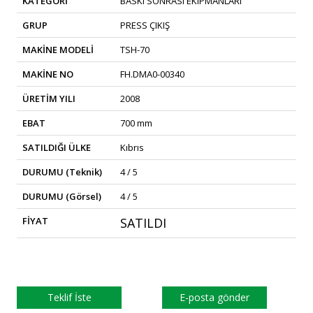
KATEGORİ
BASKI SONRASI EKIPMANLARI
GRUP
PRESS ÇIKIŞ
MAKİNE MODELİ
TSH-70
MAKİNE NO
FH.DMA0-00340
ÜRETİM YILI
2008
EBAT
700 mm
SATILDIĞI ÜLKE
Kıbrıs
DURUMU (Teknik)
4 / 5
DURUMU (Görsel)
4 / 5
FİYAT
SATILDI
Teklif İste
E-posta gönder