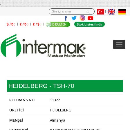
;
$ / ₺ :
€ / ₺ :
€ / $ :
Stok Listesi İndir
HEIDELBERG - TSH-70
REFERANS NO
11322
ÜRETİCİ
HEIDELBERG
MENŞEİ
Almanya