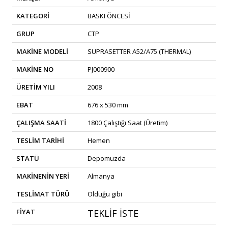
KATEGORİ
BASKI ÖNCESİ
GRUP
CTP
MAKİNE MODELİ
SUPRASETTER A52/A75 (THERMAL)
MAKİNE NO
PJ000900
ÜRETİM YILI
2008
EBAT
676 x 530 mm
ÇALIŞMA SAATİ
1800 Çalıştığı Saat (Üretim)
TESLİM TARİHİ
Hemen
STATÜ
Depomuzda
MAKİNENİN YERİ
Almanya
TESLİMAT TÜRÜ
Olduğu gibi
FİYAT
TEKLİF İSTE