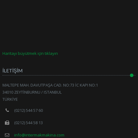
Haritayı büyütmek için tıklayın
İLETİŞİM
MALTEPE MAH. DAVUTPAŞA CAD. NO:73 İC KAPI NO:1
34010 ZEYTİNBURNU / ISTANBUL
TÜRKİYE
(0212) 544 57 60
(0212) 544 58 13
info@intermakmakina.com