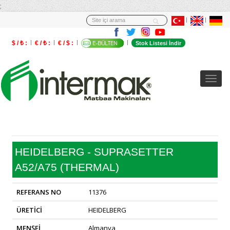
;
$ / ₺ :
€ / ₺ :
€ / $ :
Stok Listesi İndir
HEIDELBERG - SUPRASETTER
A52/A75 (THERMAL)
REFERANS NO
11376
ÜRETİCİ
HEIDELBERG
MENŞEİ
Almanya