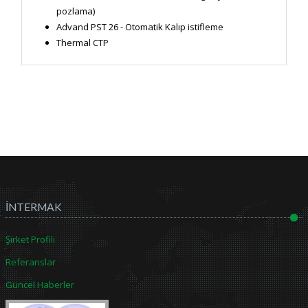
pozlama)
Advand PST 26 - Otomatik Kalıp istifleme
Thermal CTP
İNTERMAK
Şirket Profili
Referanslar
Güncel Haberler