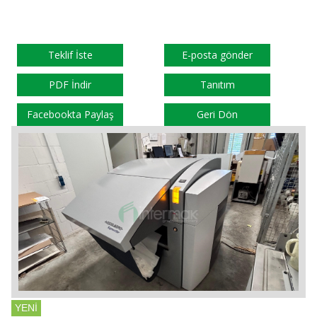
Teklif İste
E-posta gönder
PDF İndir
Tanıtım
Facebookta Paylaş
Geri Dön
YENİ