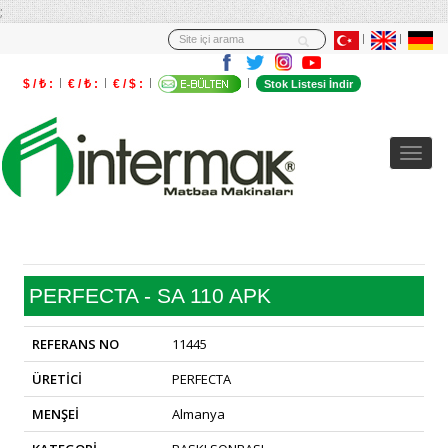
;
$ / ₺ :
€ / ₺ :
€ / $ :
Stok Listesi İndir
PERFECTA - SA 110 APK
REFERANS NO
11445
ÜRETİCİ
PERFECTA
MENŞEİ
Almanya