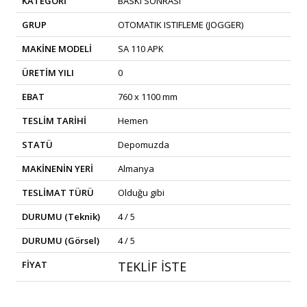
KATEGORİ
BASKI SONRASI
GRUP
OTOMATIK ISTIFLEME (JOGGER)
MAKİNE MODELİ
SA 110 APK
ÜRETİM YILI
0
EBAT
760 x 1100 mm
TESLİM TARİHİ
Hemen
STATÜ
Depomuzda
MAKİNENİN YERİ
Almanya
TESLİMAT TÜRÜ
Olduğu gibi
DURUMU (Teknik)
4 / 5
DURUMU (Görsel)
4 / 5
FİYAT
TEKLİF İSTE